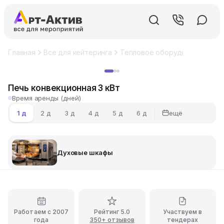
Главная
Все для кейтеринга
Тепловое оборудование
Ду
Хит
Печь конвекционная 3 кВт
Время аренды (дней)
ещё
1 д
2 д
3 д
4 д
5 д
6 д
Духовые шкафы
Работаем с 2007
Рейтинг 5.0
Участвуем в
года
350+ отзывов
тендерах