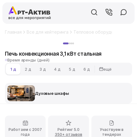
Главная
Все для кейтеринга
Тепловое оборудование
Ду
Хит
Печь конвекционная 3,1 кВт стальная
Время аренды (дней)
ещё
1 д
2 д
3 д
4 д
5 д
6 д
Духовые шкафы
Работаем с 2007
Рейтинг 5.0
Участвуем в
года
350+ отзывов
тендерах