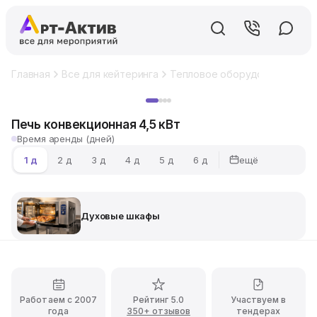
Главная
Все для кейтеринга
Тепловое оборудование
Ду
Хит
Печь конвекционная 4,5 кВт
Время аренды (дней)
ещё
1 д
2 д
3 д
4 д
5 д
6 д
Духовые шкафы
Работаем с 2007
Рейтинг 5.0
Участвуем в
года
350+ отзывов
тендерах