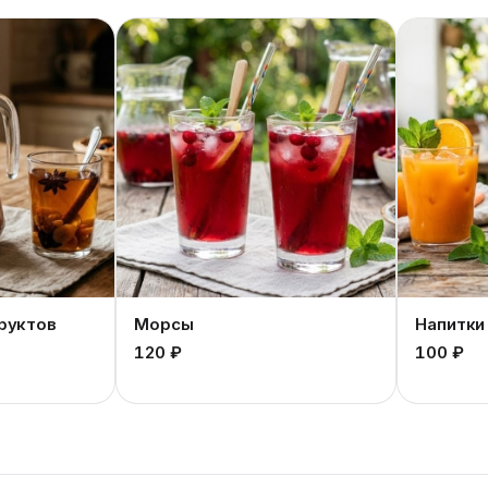
руктов
Морсы
Напитки
120 ₽
100 ₽