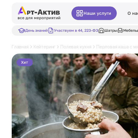
Наши услуги
О на
День знаний
Участвуем в 44, 223-ФЗ
Шатры
Мебель
Главная
Кейтеринг
Полевая кухня
Перловая каша с м
Хит