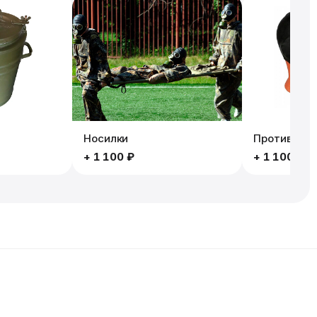
Носилки
Противогаз
+
1 100 ₽
+
1 100 ₽