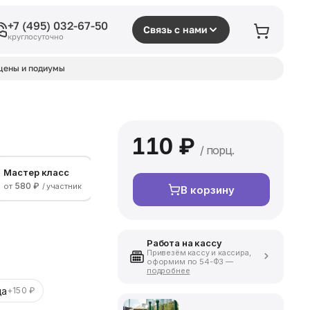
+7 (495) 032-67-50
Связь с нами
круглосуточно
цены и подиумы
110 ₽
/ порц.
Мастер класс
580 ₽
от
/ участник
В корзину
Работа на кассу
Привезём кассу и кассира,
оформим по 54-ФЗ —
подробнее
да
+150 ₽