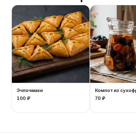
Эчпочмаки
Компот из сухоф
100 ₽
70 ₽