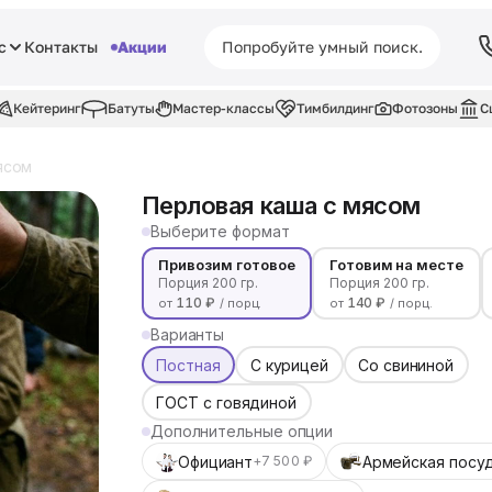
с
Контакты
Акции
Кейтеринг
Батуты
Мастер-классы
Тимбилдинг
Фотозоны
С
ясом
Перловая каша с мясом
Выберите формат
Привозим готовое
Готовим на месте
Порция 200 гр.
Порция 200 гр.
110 ₽
140 ₽
от
/ порц.
от
/ порц.
Варианты
Постная
С курицей
Со свининой
ГОСТ с говядиной
Дополнительные опции
Официант
Армейская посу
+7 500 ₽