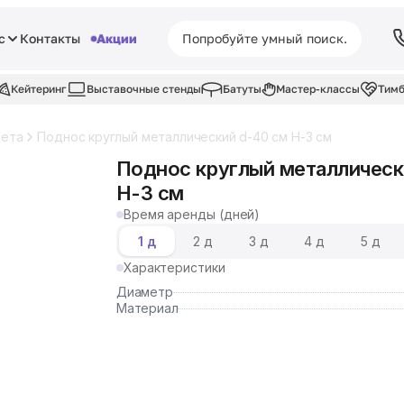
с
Контакты
Акции
Кейтеринг
Выставочные стенды
Батуты
Мастер-классы
Тимб
шета
Поднос круглый металлический d-40 см Н-3 см
Поднос круглый металлическ
Н-3 см
Время аренды (дней)
1 д
2 д
3 д
4 д
5 д
Характеристики
Диаметр
Материал