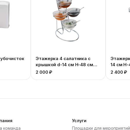
зубочисток
Этажерка 4 салатника с
Этажерк
крышкой d-14 см Н-48 см
14 см Н-
В-30 см
2 000 ₽
2 400 ₽
пания
Услуги
а команда
Площадки для мероприятий