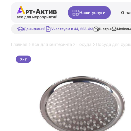
Наши услуги
О на
День знаний
Участвуем в 44, 223-ФЗ
Шатры
Мебель
Главная
Все для кейтеринга
Посуда
Посуда для фур
Хит