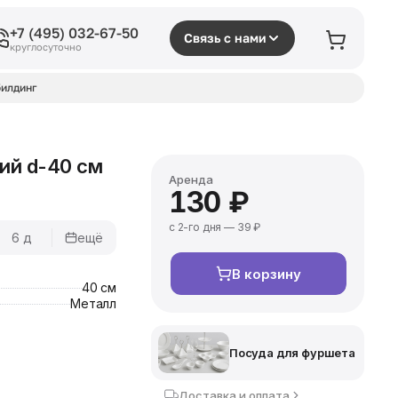
+7 (495) 032-67-50
Связь с нами
круглосуточно
илдинг
ий d-40 см
Аренда
130 ₽
с 2-го дня — 39 ₽
6 д
ещё
В корзину
40 см
Металл
Посуда для фуршета
Доставка и оплата