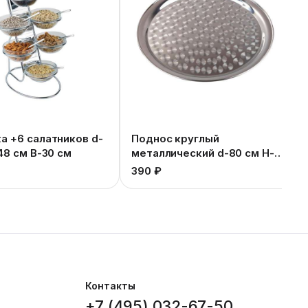
а +6 салатников d-
Поднос круглый
48 см В-30 см
металлический d-80 см Н-5
см
390 ₽
Контакты
+7 (495) 032-67-50