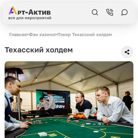
Главная
>
Фан казино
>
Покер Техасский холдем
Техасский холдем