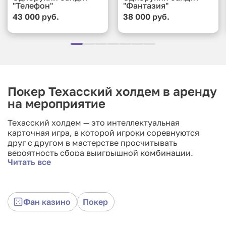
"Телефон"
"Фантазия"
43 000 руб.
38 000 руб.
Покер Техасский холдем в аренду
на мероприятие
Техасский холдем — это интеллектуальная
карточная игра, в которой игроки соревнуются
друг с другом в мастерстве просчитывать
вероятность сбора выигрышной комбинации,
Читать все
оценивая тактику и стратегию игры противника.В
покер могут играть турниры или фан-
деньги(фишки), потому что цель игры занят более
высокое место.
Фан казино
Покер
Взять в аренду стол для спортивного покера можно
на корпоратив, свадьбу или вечеринку.