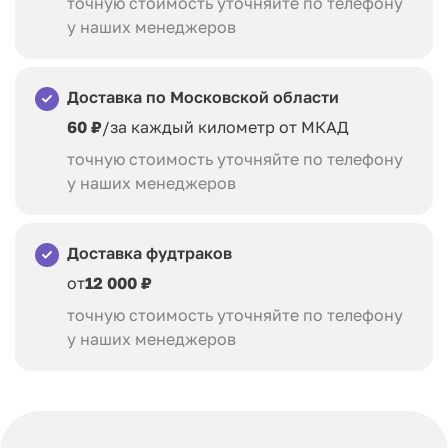
точную стоимость уточняйте по телефону
у наших менеджеров
Доставка по Московской области
60 ₽
/за каждый километр от МКАД
точную стоимость уточняйте по телефону
у наших менеджеров
Доставка фудтраков
от
12 000 ₽
точную стоимость уточняйте по телефону
у наших менеджеров