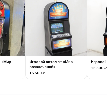
т «Мир
Игровой автомат «Мир
Игровой
развлечений»
15 500 ₽
15 500 ₽