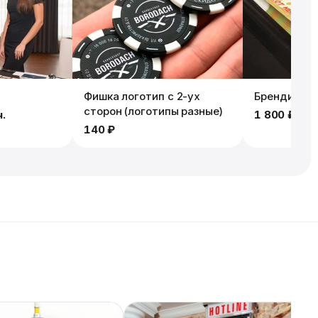
Фишка логотип с 2-ух
Брендирова
сторон (логотипы разные)
ч.
1 800 ₽
140 ₽