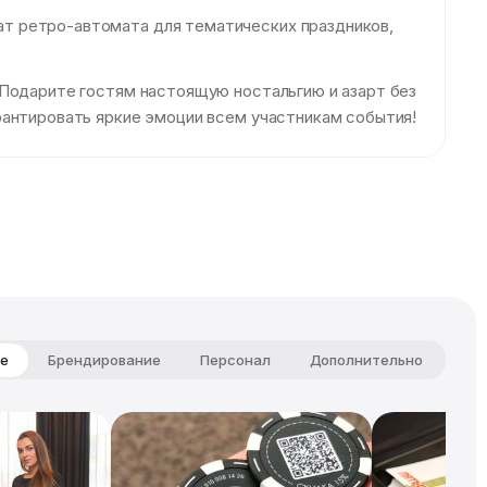
ат ретро-автомата для тематических праздников,
 Подарите гостям настоящую ностальгию и азарт без
рантировать яркие эмоции всем участникам события!
се
Брендирование
Персонал
Дополнительно