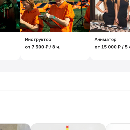
Инструктор
Аниматор
от
7 500 ₽
/ 8 ч.
от
15 000 ₽
/ 5 