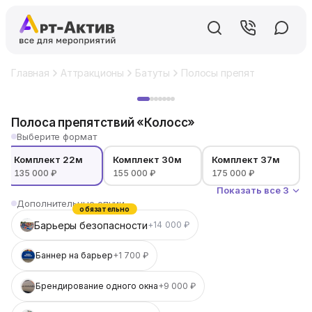
Главная
Аттракционы
Батуты
Полосы препятствий
Пол
Хит
Полоса препятствий «Колосс»
Выберите формат
Комплект 22м
Комплект 30м
Комплект 37м
135 000 ₽
155 000 ₽
175 000 ₽
Показать все 3
Дополнительные опции
обязательно
Барьеры безопасности
+14 000 ₽
Баннер на барьер
+1 700 ₽
Брендирование одного окна
+9 000 ₽