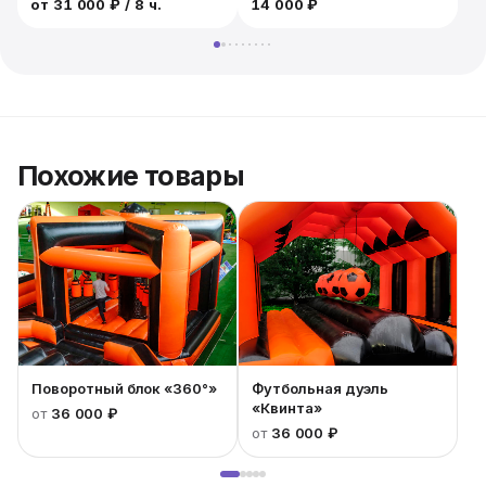
от
31 000 ₽
/ 8 ч.
14 000 ₽
2
или водные инструктора будут следить за
участниками.
Похожие товары
Поворотный блок «360°»
Футбольная дуэль
«Квинта»
от
36 000 ₽
от
36 000 ₽