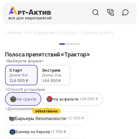
Главная
Аттракционы
Батуты
Полосы препятствий
Пол
Хит
Полоса препятствий «Трактор»
Выберите формат
Старт
Экстрим
Длина 15м
Длина 20м
114 000 ₽
144 000 ₽
Способ установки
На грунте
На асфальте
+28 000 ₽
Дополнительные опции
обязательно
Барьеры безопасности
+12 000 ₽
Баннер на барьер
+1 700 ₽