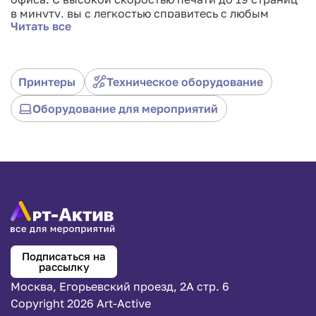
в минуту, вы с легкостью справитесь с любым
Читать все
объемом работы. Беспроводное подключение
позволяет отправлять печатные задания с вашего
смартфона или планшета без лишних проводов.
Этот принтер также обладает функцией
Принтеры
Техническое оборудование
автоматической двусторонней печати, что
помогает экономить на бумаге. С быстрым
Оборудование для мероприятий
временем первой печати в течение 8 секунд, вы не
будете тратить время на ожидание. Принтер Canon
imageCLASS LBP6030w - это надежное и простое в
использовании устройство для вашей печати.
Подписаться на
рассылку
Москва, Егорьевский проезд, 2А стр. 6
Copyright 2026 Art-Active