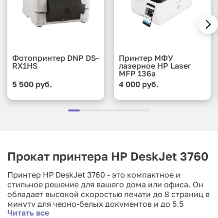
Фотопринтер DNP DS-
Принтер МФУ
RX1HS
лазерное HP Laser
MFP 136a
5 500 руб.
4 000 руб.
Прокат принтера HP DeskJet 3760
Принтер HP DeskJet 3760 - это компактное и
стильное решение для вашего дома или офиса. Он
обладает высокой скоростью печати до 8 страниц в
минуту для черно-белых документов и до 5,5
Читать все
страниц в минуту для цветных. Благодаря