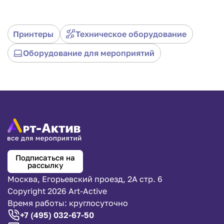
доступности беспроводного подключения и
функции печати со смартфона, вы сможете легко
отправлять печатные задания прямо с вашего
Принтеры
Техническое оборудование
устройства. Принтер HP DeskJet 3760 также
предлагает функции сканирования и копирования,
Оборудование для мероприятий
делая его многофункциональным устройством.
Изящный дизайн и удобный размер принтера
позволяют разместить его даже на небольшом
рабочем столе. Будьте полностью оборудованы для
печати с принтером HP DeskJet 3760.
Подписаться на
рассылку
Москва, Егорьевский проезд, 2А стр. 6
Copyright 2026 Art-Active
Время работы: круглосуточно
+7 (495) 032-67-50