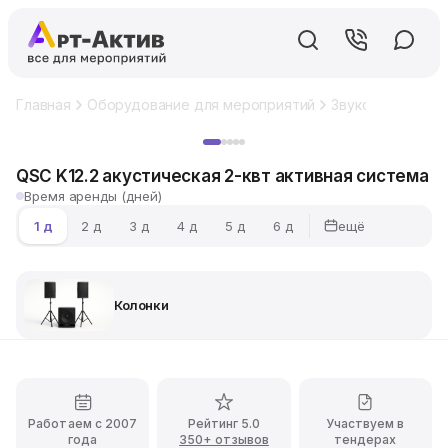
Главная
Оборудование для мероприятий
Звуковое обору
Хит
QSC K12.2 акустическая 2-квт активная система
Время аренды (дней)
ещё
1 д
2 д
3 д
4 д
5 д
6 д
Колонки
Работаем с 2007
Рейтинг 5.0
Участвуем в
года
350+ отзывов
тендерах