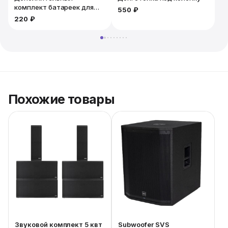
комплект батареек для
550 ₽
микрофона. 2шт
220 ₽
Похожие товары
Звуковой комплект 5 квт
Subwoofer SVS