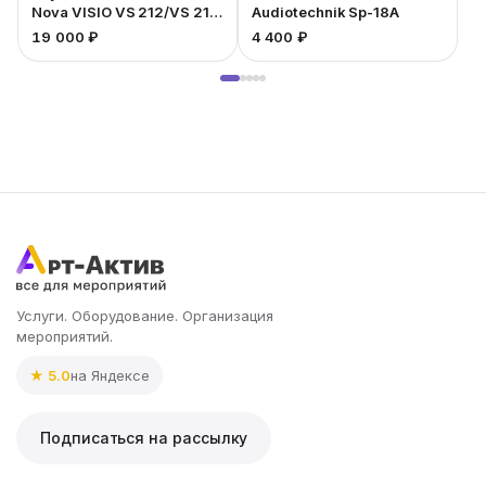
Nova VISIO VS 212/VS 218
Audiotechnik Sp-18A
SUB
19 000 ₽
4 400 ₽
3
Услуги. Оборудование. Организация
мероприятий.
★ 5.0
на Яндексе
Подписаться на рассылку