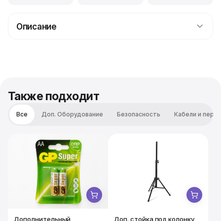
Описание
Новинка!На смену так полюбившимся ведущим и D.J.,
организаторам праздников и Home Party, QSC-K12, на
наш склад поступили в ДВА раза более мощные и
навороченные одноклубники нового поколения!!!
Также подходит
Все
Доп. Оборудование
Безопасность
Кабели и пере
Дополнительный
Доп. стойка под колонку