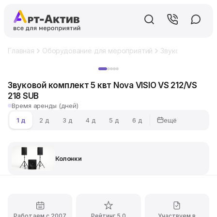
Главная
Оборудование для мероприятий
Звуковое обору
Хит
Звуковой комплект 5 квт Nova VISIO VS 212/VS
218 SUB
Время аренды (дней)
ещё
1 д
2 д
3 д
4 д
5 д
6 д
Колонки
Работаем с 2007
Рейтинг 5.0
Участвуем в