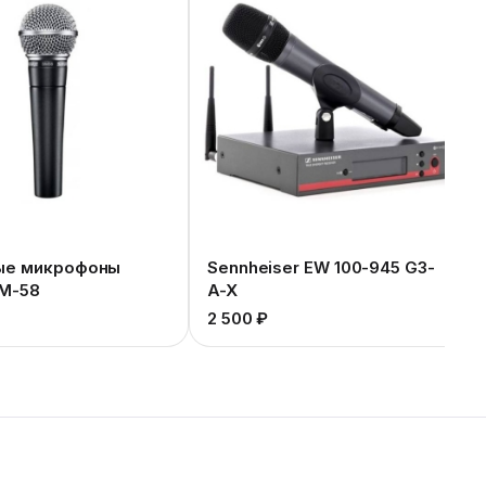
ые микрофоны
Sennheiser EW 100-945 G3-
M-58
A-X
2 500 ₽