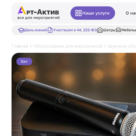
Наши услуги
О на
День знаний
Участвуем в 44, 223-ФЗ
Шатры
Мебель
Главная
Оборудование для мероприятий
Звуковое об
Хит