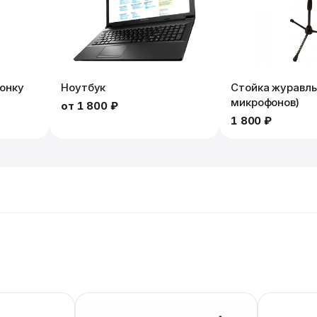
лонку
Ноутбук
Стойка журавль
микрофонов)
от
1 800 ₽
1 800 ₽