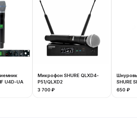
иемник
Микрофон SHURE QLXD4-
Шнуров
UHF U4D-UA
P51/QLXD2
SHURE S
3 700 ₽
650 ₽