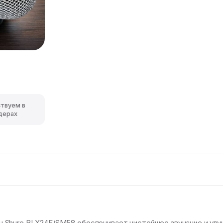
ствуем в
дерах
 Shure BLX24E/SM58 обеспечивает чистейшее звучание и улу