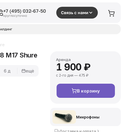
+7 (495) 032-67-50
Связь с нами
круглосуточно
илдинг
re
 M17 Shure
Аренда
1 900 ₽
6 д
ещё
с 2-го дня — 475 ₽
В корзину
Микрофоны
Доставка и оплата