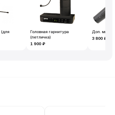
 (для
Головная гарнитура
Доп. микро
(петличка)
3 800 ₽
1 900 ₽