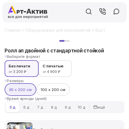
Главная
Оборудование для мероприятий
Выставочный ст
Хит
Ролл ап двойной с стандартной стойкой
Выберите формат
Без печати
С печатью
3 200 ₽
4 900 ₽
от
от
Размеры
85 х 200 см
100 х 200 см
Время аренды (дней)
ещё
5 д
6 д
7 д
8 д
9 д
10 д