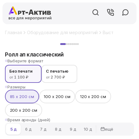
Главная
Оборудование для мероприятий
Выставочный ст
Хит
Ролл ап классический
Выберите формат
Без печати
С печатью
1 100 ₽
2 700 ₽
от
от
Размеры
85 х 200 см
100 х 200 см
120 х 200 см
200 х 200 см
Время аренды (дней)
ещё
5 д
6 д
7 д
8 д
9 д
10 д