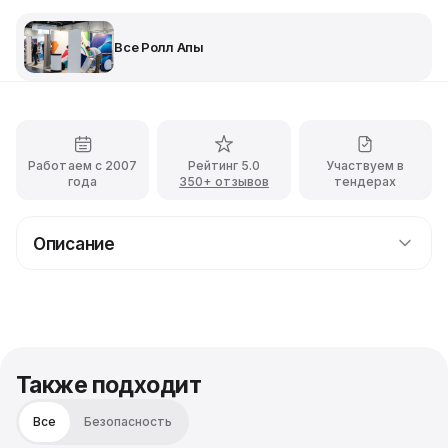
Все Ролл Апы
Работаем с 2007
Рейтинг 5.0
Участвуем в
года
350+ отзывов
тендерах
Описание
Планируете выставку, презентацию или конференцию
в Москве? Услуга аренды классического Ролл Ап
стенда позволит ярко представить ваш бренд без
лишних затрат.
Также подходит
Все
Безопасность