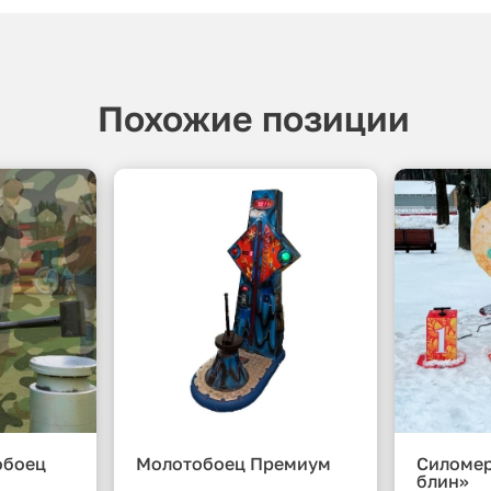
Похожие позиции
обоец
Молотобоец Премиум
Силоме
блин»