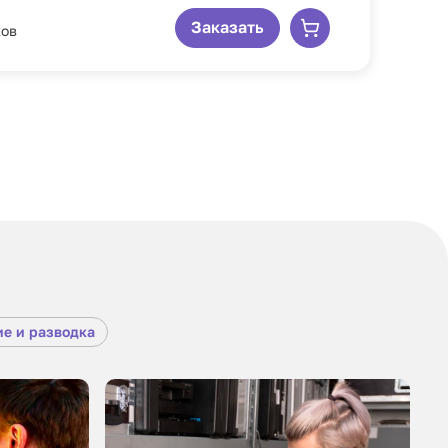
Заказать
ков
е и разводка