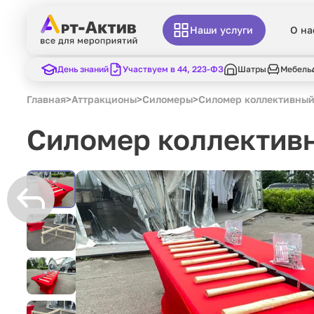
Наши услуги
О на
День знаний
Участвуем в 44, 223-ФЗ
Шатры
Мебель
Главная
>
Аттракционы
>
Силомеры
>
Силомер коллективный
Силомер коллектив