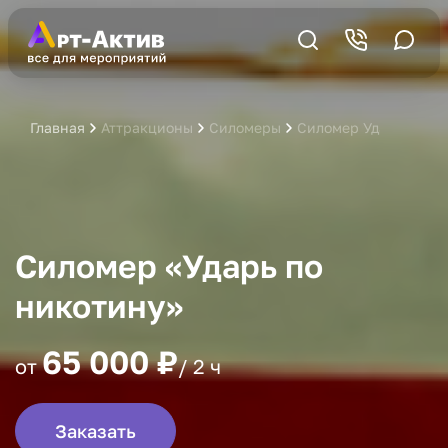
Главная
Аттракционы
Силомеры
Силомер Ударь по ни
Силомер «Ударь по
никотину»
65 000 ₽
от
/ 2 ч
Заказать