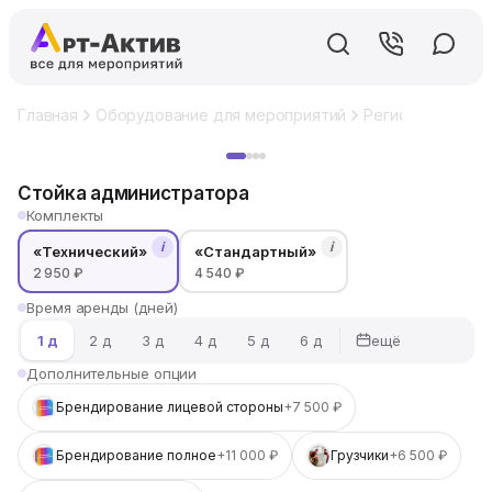
Главная
Оборудование для мероприятий
Регистрация на
Хит
Стойка администратора
Комплекты
i
i
«Технический»
«Стандартный»
2 950 ₽
4 540 ₽
Время аренды (дней)
ещё
1 д
2 д
3 д
4 д
5 д
6 д
Дополнительные опции
Брендирование лицевой стороны
+7 500 ₽
Брендирование полное
+11 000 ₽
Грузчики
+6 500 ₽