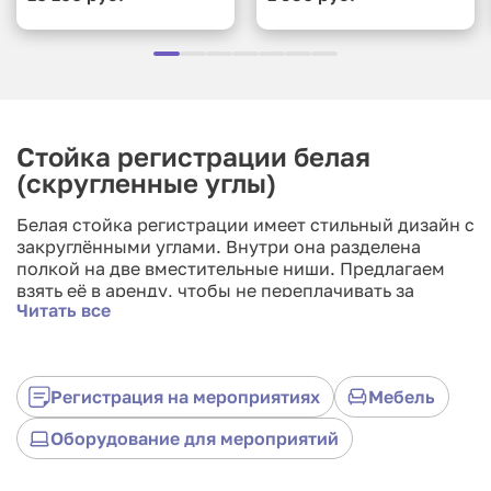
Стойка регистрации белая
(скругленные углы)
Белая стойка регистрации имеет стильный дизайн с
закруглёнными углами. Внутри она разделена
полкой на две вместительные ниши. Предлагаем
взять её в аренду, чтобы не переплачивать за
Читать все
покупку на временное мероприятие. Такая стойка
регистрации отлично впишется в любой стиль
интерьера от изящного минимализма, с его
лаконичными строгими формами, до дерзкого хай-
Регистрация на мероприятиях
Мебель
тека. Одно из условий совместимости —
необходимая атмосфера праздника или
Оборудование для мероприятий
мероприятия.