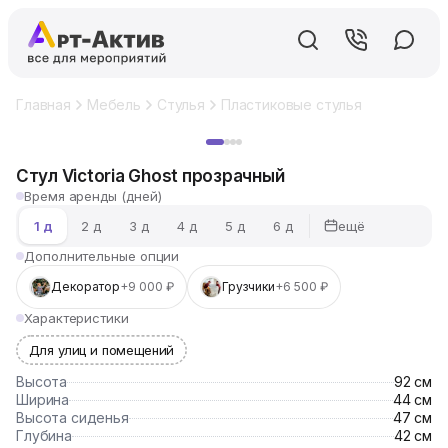
Главная
Мебель
Стулья
Пластиковые стулья
Стул Vict
Хит
Стул Victoria Ghost прозрачный
Время аренды (дней)
ещё
1 д
2 д
3 д
4 д
5 д
6 д
Дополнительные опции
Декоратор
+9 000 ₽
Грузчики
+6 500 ₽
Характеристики
Для улиц и помещений
Высота
92 см
Ширина
44 см
Высота сиденья
47 см
Глубина
42 см