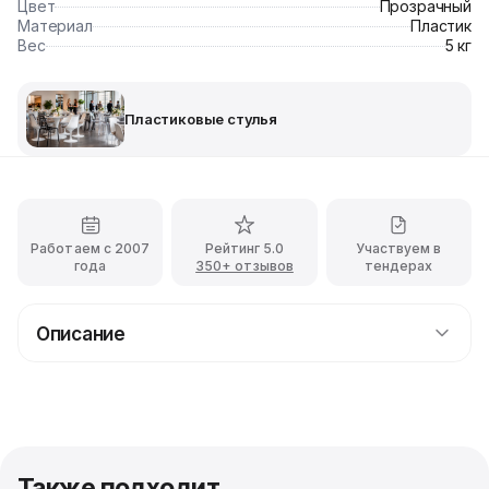
Цвет
Прозрачный
Материал
Пластик
Вес
5 кг
Пластиковые стулья
Работаем с 2007
Рейтинг 5.0
Участвуем в
года
350+ отзывов
тендерах
Описание
Прокат прозрачного стула Victoria Ghost с
доставкой
Обратите внимание на оригинальную модель
прозрачного стула Victoria Ghost! Стул прекрасно
дополнит праздничный интерьер даже небольшого
Также подходит