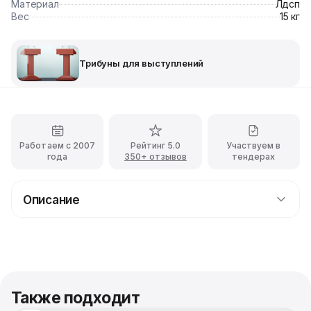
Материал
Лдсп
Вес
15 кг
Трибуны для выступлений
Работаем с 2007
Рейтинг 5.0
Участвуем в
года
350+ отзывов
тендерах
Описание
Аренда трибуны для спикера Election белого
цвета c доставкой
Трибуна для спикера Election обеспечивает удобную
площадку для выступающего и создаёт
профессиональную атмосферу. Трибуна выполнена из
Также подходит
высококачественного материала, обеспечивающего