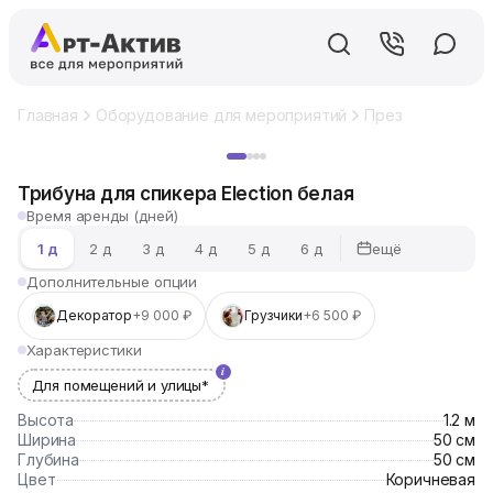
Главная
Оборудование для мероприятий
Презентационно
Хит
Трибуна для спикера Election белая
Время аренды (дней)
ещё
1 д
2 д
3 д
4 д
5 д
6 д
Дополнительные опции
Декоратор
+9 000 ₽
Грузчики
+6 500 ₽
Характеристики
Для помещений и улицы*
Высота
1.2 м
Ширина
50 см
Глубина
50 см
Цвет
Коричневая