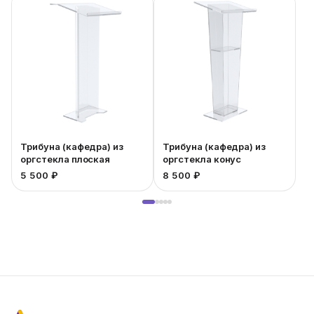
Трибуна (кафедра) из
Трибуна (кафедра) из
оргстекла плоская
оргстекла конус
5 500 ₽
8 500 ₽
7