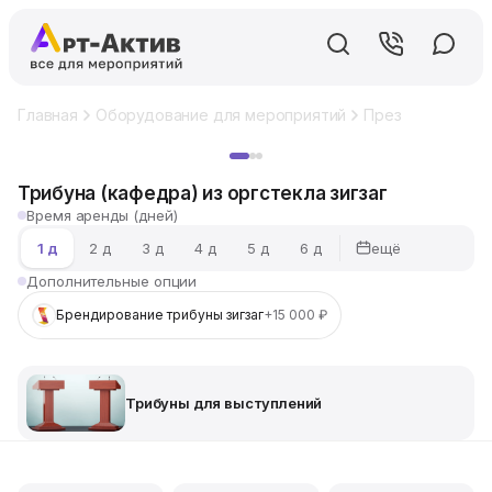
Главная
Оборудование для мероприятий
Презентационно
Хит
Трибуна (кафедра) из оргстекла зигзаг
Время аренды (дней)
ещё
1 д
2 д
3 д
4 д
5 д
6 д
Дополнительные опции
Брендирование трибуны зигзаг
+15 000 ₽
Трибуны для выступлений