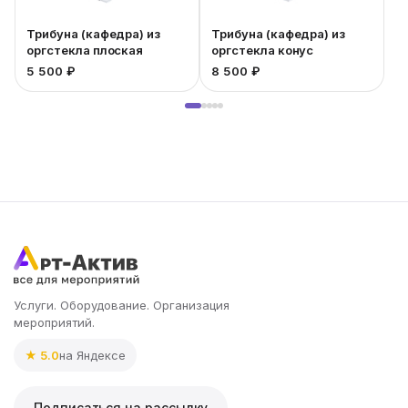
Трибуна (кафедра) из
Трибуна (кафедра) из
оргстекла плоская
оргстекла конус
5 500 ₽
8 500 ₽
5
Услуги. Оборудование. Организация
мероприятий.
★ 5.0
на Яндексе
Подписаться на рассылку