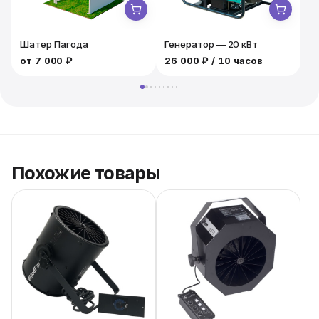
условиях аренды туннельного вентилятора и
оформить заявку на аренду. Мы гарантируем быстрое
и качественное обслуживание.
Шатер Пагода
Генератор — 20 кВт
от
7 000 ₽
26 000 ₽
/ 10 часов
3
Похожие товары