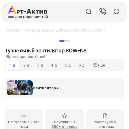
Главная
Оборудование для мероприятий
Климатическое 
Хит
Туннельный вентилятор BOWENS
Время аренды (дней)
ещё
1 д
2 д
3 д
4 д
5 д
6 д
Вентиляторы
Работаем с 2007
Рейтинг 5.0
Участвуем в
года
350+ отзывов
тендерах