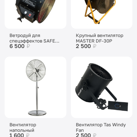
Ветродуй для
Крупный вентилятор
спецэффектов SAFEX-
MASTER DF-30P
6 500
₽
2 500
₽
400
Вентилятор
Вентилятор Tas Windy
напольный
Fan
1 600
₽
2 500
₽