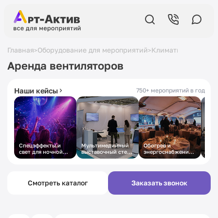
Главная
Оборудование для мероприятий
Климатическое об
>
>
5,0
в Яндексе
19 лет
на рынке
Аренда вентиляторов
430+ отзывов
с 2007 года
Наши кейсы
750+ мероприятий в год
Спецэффекты и
Мультимедийный
Обогрев и
Техн
свет для ночной
выставочный стенд
энергоснабжение
осн
вечеринки
под ключ
зимнего
дел
корпоратива в
кон
шатре
Смотреть каталог
Заказать звонок