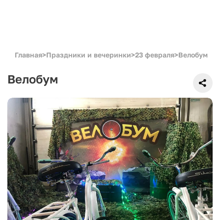
Главная
>
Праздники и вечеринки
>
23 февраля
>
Велобум
Велобум