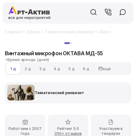
Главная
Декор
Тематический реквизит
Винтажный микр
Хит
Винтажный микрофон ОКТАВА МД-55
Время аренды (дней)
ещё
1 д
2 д
3 д
4 д
5 д
6 д
Тематический реквизит
Работаем с 2007
Рейтинг 5.0
Участвуем в
года
350+ отзывов
тендерах