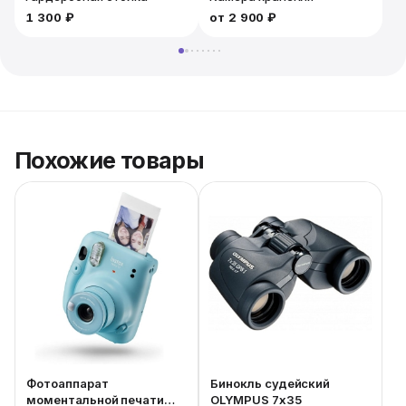
1 300 ₽
от
2 900 ₽
1
Похожие товары
Фотоаппарат
Бинокль судейский
моментальной печати
OLYMPUS 7x35