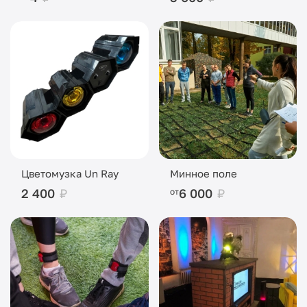
Цветомузка Un Ray
Минное поле
2 400
₽
6 000
₽
от