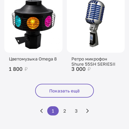
Цветомузыка Omega 8
Ретро микрофон
Shure 55SH SERIESII
1 800
₽
3 000
₽
Показать ещё
1
2
3