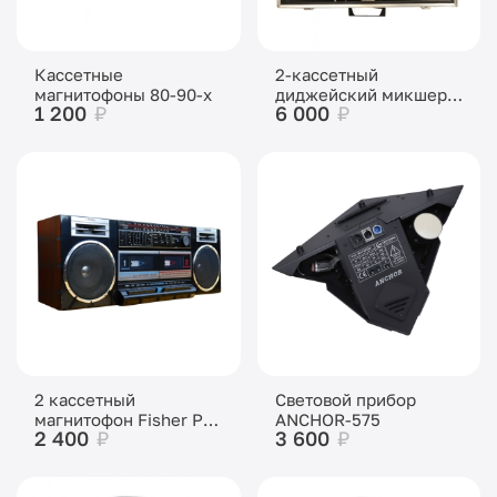
Кассетные
2-кассетный
магнитофоны 80-90-х
диджейский микшер
1 200
₽
6 000
₽
Beag Emp-101
2 кассетный
Cветовой прибор
магнитофон Fisher PH-
ANCHOR-575
2 400
₽
3 600
₽
W702K