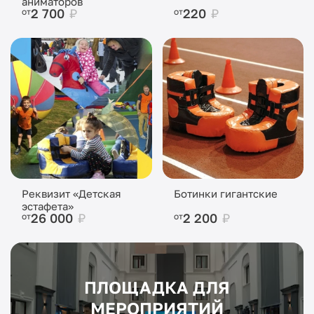
аниматоров
2 700
₽
220
₽
от
от
Реквизит «Детская
Ботинки гигантские
эстафета»
26 000
₽
2 200
₽
от
от
ПЛОЩАДКА ДЛЯ
МЕРОПРИЯТИЙ