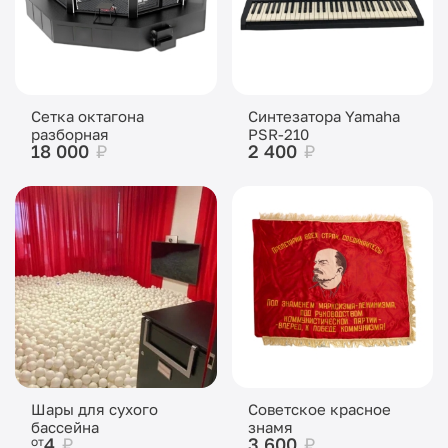
Сетка октагона
Синтезатора Yamaha
разборная
PSR-210
18 000
₽
2 400
₽
Шары для сухого
Советское красное
бассейна
знамя
4
₽
3 600
₽
от