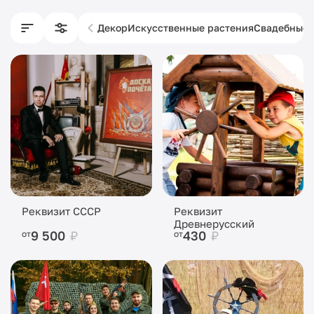
Декор
Искусственные растения
Свадебные 
Реквизит СССР
Реквизит
Древнерусский
9 500
₽
430
₽
от
от