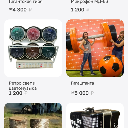
Гигантская гиря
Микрофон МД-66
4 300
₽
1 200
₽
от
Ретро свет и
Гигаштанга
цветомузыка
1 200
₽
5 000
₽
от