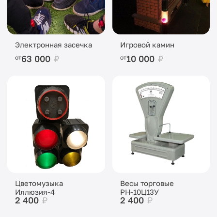
Электронная засечка
Игровой камин
63 000
₽
10 000
₽
от
от
Цветомузыка
Весы торговые
Иллюзия-4
РН-10Ц13У
2 400
₽
2 400
₽