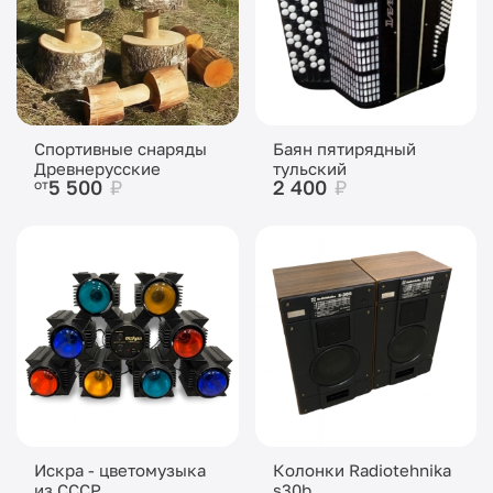
Спортивные снаряды
Баян пятирядный
Древнерусские
тульский
5 500
₽
2 400
₽
от
Искра - цветомузыка
Колонки Radiotehnika
из СССР
s30b