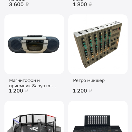
3 600
₽
1 800
₽
Магнитофон и
Ретро микшер
приемник Sanyo m-
1 200
₽
1 200
₽
x220df