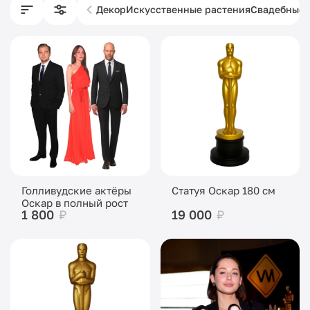
Декор
Искусственные растения
Свадебные 
Голливудские актёры
Статуя Оскар 180 см
Оскар в полный рост
1 800
₽
19 000
₽