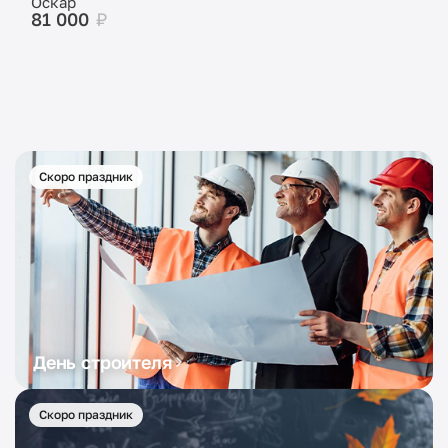
Оскар
81 000
₽
Скоро праздник
День строителя
Скоро праздник