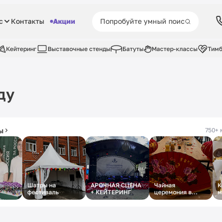
с
Контакты
Акции
Кейтеринг
Выставочные стенды
Батуты
Мастер-классы
Тимб
ду
ы
750+ 
Шатры на
АРОЧНАЯ СЦЕНА
Чайная
К
фестиваль
+ КЕЙТЕРИНГ
церемония в
м
Международный
Женский День