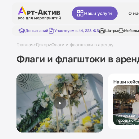
Наши услуги
О на
День знаний
Участвуем в 44, 223-ФЗ
Шатры
Мебель
Главная
Декор
Флаги и флагштоки в аренду
>
>
Флаги и флагштоки в арен
Наши кейс
Стенды на
городской
праздник