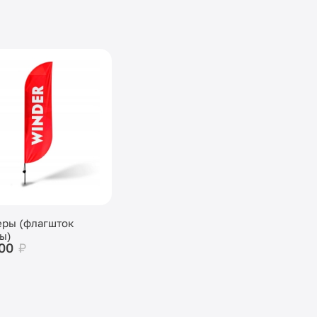
еры (флагшток
ы)
500
₽