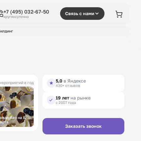
+7 (495) 032-67-50
Связь с нами
круглосуточно
илдинг
5,0
в Яндексе
мероприятий в год
430+ отзывов
19 лет
на рынке
с 2007 года
энди-бар на 8
арта
Заказать звонок