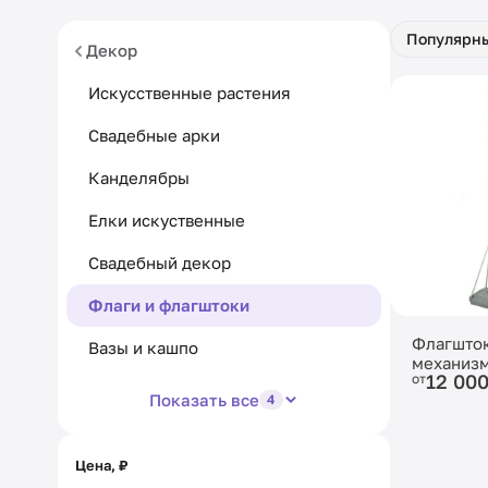
Популярн
Декор
Искусственные растения
Свадебные арки
Канделябры
Елки искуственные
Свадебный декор
Флаги и флагштоки
Флагшто
Вазы и кашпо
механиз
12 00
от
Показать все
4
Цена, ₽