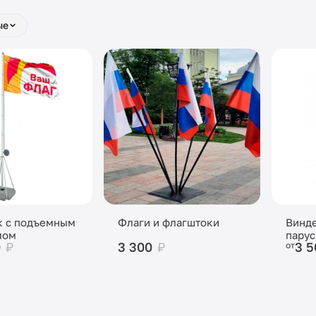
ые
к с подъемным
Флаги и флагштоки
Винд
мом
парус
0
₽
3 300
₽
3 
от