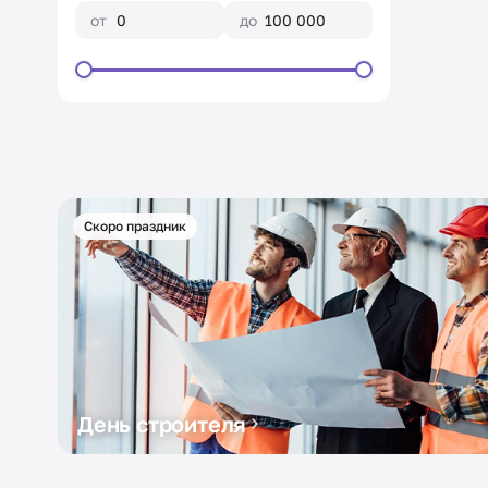
от
до
Скоро праздник
День строителя