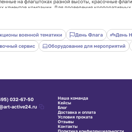
енные на флагштоках разной высоты, красочные флаги
ых клиентов компании. Для проведения корпоративных
вливать.
твенного происхождения. Один из самых популярных м
кционы военной тематики
День Флага
День 
сти. Свойства: пожаробезопасность, сохранение формы,
вочный сервис
Оборудование для мероприятий
орать на солнце, обладает термостойкостью.
 изготовления флагов уличных, флагов офисных, плакат
я изготовления флагов уличных, плакатов, перетяжек и
Наша команда
495) 032-67-50
Кейсы
@art-active24.ru
Блог
Доставка и оплата
Условия проката
Отзывы
Контакты
Политика конфиденциальности