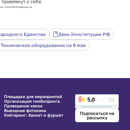
 привлекут к себе
 и спортивных
атериалов, его
Народного Единства
День Конституции РФ
 низкая
Техническое оборудование на 9 мая
ов, транспарантов,
 транспарантов.
Площадки для мероприятий
Организация тимбилдинга
Проведение квиза
Выездные фотозоны
Подписаться на
Кейтеринг: банкет и фуршет
рассылку