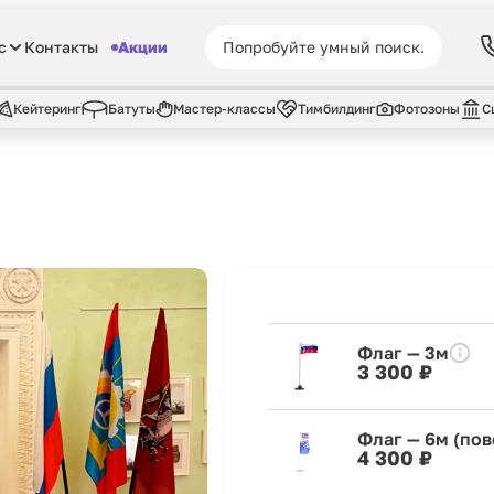
с
Контакты
Акции
Кейтеринг
Батуты
Мастер-классы
Тимбилдинг
Фотозоны
С
Флаг — 3м
3 300 ₽
Флаг — 6м (по
4 300 ₽