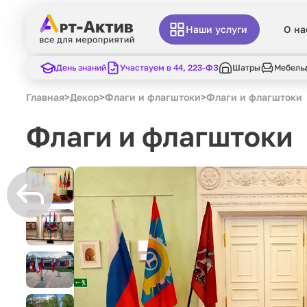
Наши услуги
О на
День знаний
Участвуем в 44, 223-ФЗ
Шатры
Мебель
Главная
>
Декор
>
Флаги и флагштоки
>
Флаги и флагштоки
Флаги и флагштоки