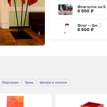
Флагшток на 5
6 500 ₽
Флаг — 6м
6 500 ₽
Персонал
Урны
Шатры и киоски