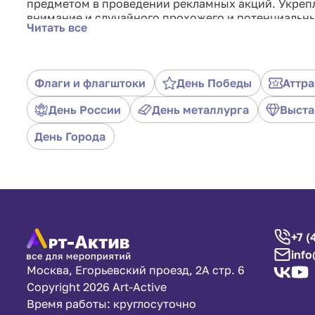
предметом в проведении рекламных акций. Укрепл
внимание и случайного прохожего и потенциальн
Читать все
мероприятий их необязательно специально изгота
Какой флаг выбрать?
Шёлк полиэфирный (полиэстер, таффета) — искусс
Флаги и флагштоки
День Победы
Аттра
используют, в том числе и в легкой промышленно
День России
День металлурга
Выста
гигроскопичность, жёсткость, способность не выг
Полиэфир плотностью 55 г/кв.м. используется для
День Города
платков и других изделий из ткани.
Полиэфир плотностью 118 г/кв.м. используется дл
+7 (
info
Москва, Егорьевский проезд, 2А стр. 6
Copyright 2026 Art-Active
Время работы: круглосуточно