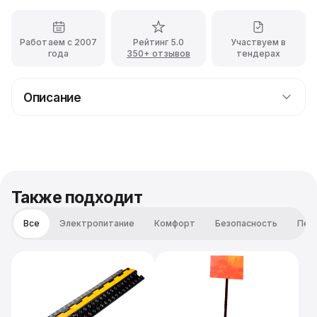
Работаем с 2007
Рейтинг 5.0
Участвуем в
года
350+ отзывов
тендерах
Описание
Флагшток с подъемным механизмом — это
неотъемлемое оборудование для солидных
корпоративных мероприятий, где компания хочет
продемонстрировать свой флаг и провести его
торжественное поднятие.
Также подходит
Все
Электропитание
Комфорт
Безопасность
Пер