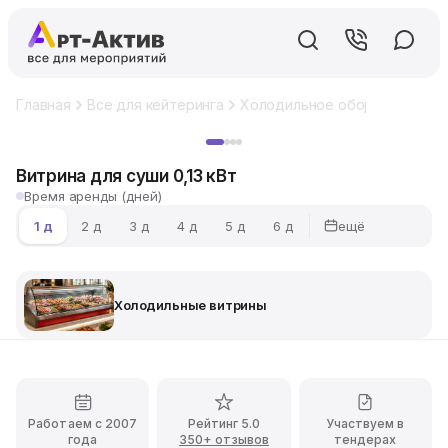
Главная
Все для кейтеринга
Холодильное оборудование
Хит
Витрина для суши 0,13 кВт
Время аренды (дней)
ещё
1 д
2 д
3 д
4 д
5 д
6 д
Холодильные витрины
Работаем с 2007
Рейтинг 5.0
Участвуем в
года
350+ отзывов
тендерах