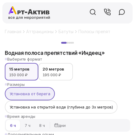
Главная
Аттракционы
Батуты
Полосы препятствий
Вод
Хит
Водная полоса препятствий «Индеец»
Выберите формат
15 метров
20 метров
150 000 ₽
195 000 ₽
Размеры
Установка от берега
Установка на открытой воде (глубина до 3х метров)
Время аренды
дни
6 ч
7 ч
8 ч
Дополнительные опции