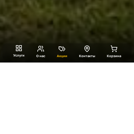
Услуги
О нас
Акции
Контакты
Корзина
Задание «Капитошка»
Интерактивная игровая станция, где участники
создают собственные «водные снаряды» и
метко поражают цель. Игроки наполняют
шарики водой с помощью специальных