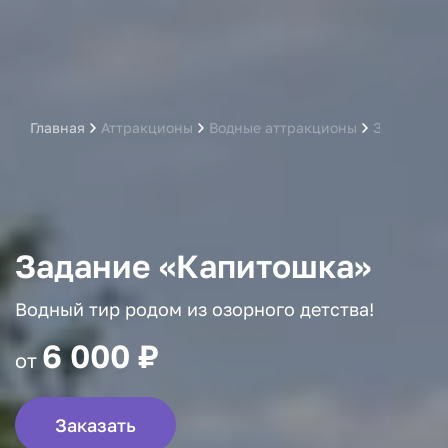
Главная
Аттракционы
Водные аттракционы
Задание «
Задание «Капитошка»
Водный тир родом из озорного детства!
6 000 ₽
от
Заказать