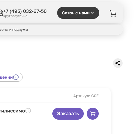
+7 (495) 032-67-50
Связь с нами
круглосуточно
цены и подиумы
ещений
Артикул: C0E
Стилиссимо
Заказать