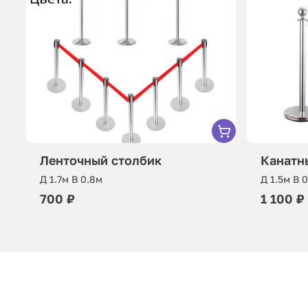
Ленточный столбик
Канатн
Д 1.7м В 0.8м
Д 1.5м В 
700 ₽
1 100 ₽