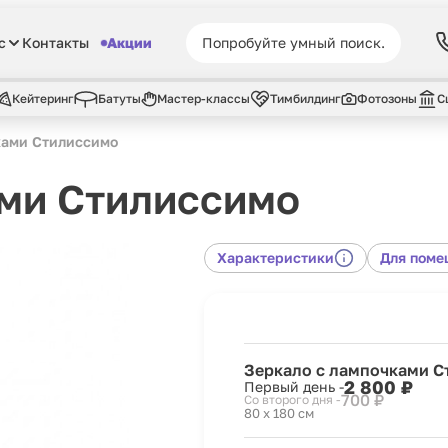
с
Контакты
Акции
Кейтеринг
Батуты
Мастер-классы
Тимбилдинг
Фотозоны
С
ками Стилиссимо
ами Стилиссимо
Характеристики
Для пом
Зеркало с лампочками 
2 800 ₽
Первый день -
700 ₽
Со второго дня -
80 x 180 см