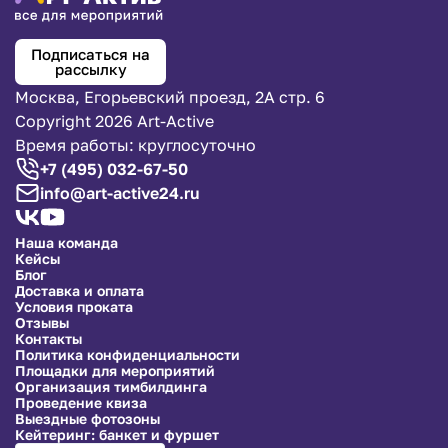
визуально увеличить пространство и придать
ощущение света и прозрачности. Они идеально
подходят для создания визуальных эффектов и
Подписаться на
рассылку
улучшения общего восприятия пространства.
Москва, Егорьевский проезд, 2А стр. 6
Элемент Декора
: Зеркала могут служить как
Copyright 2026 Art-Active
декоративный элемент. Вы можете использовать
Время работы: круглосуточно
их для создания акцентов, отражая красивые
+7 (495) 032-67-50
детали интерьера или цветочные композиции.
info@art-active24.ru
Световые Эффекты
: С использованием подсветки
зеркала можно создавать уникальные световые
Наша команда
эффекты, которые придадут вашему мероприятию
Кейсы
волшебство и загадочность.
Блог
Доставка и оплата
Фотозона и Селфи-Уголок
: Зеркала могут стать
Условия проката
отличным фоном для фотозоны и селфи-уголка.
Отзывы
Контакты
Ваши гости будут рады делиться моментами и
Политика конфиденциальности
делать креативные снимки.
Площадки для мероприятий
Организация тимбилдинга
Индивидуальный Подход
: Мы готовы обсудить
Проведение квиза
ваши потребности и предоставить вам
Выездные фотозоны
Кейтеринг: банкет и фуршет
рекомендации по выбору зеркал, которые