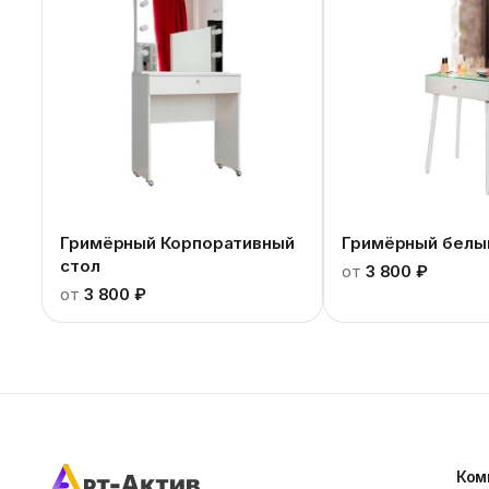
Гримёрный Корпоративный
Гримёрный белы
стол
от
3 800 ₽
от
3 800 ₽
Ком