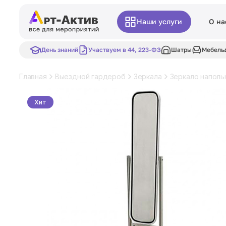
Наши услуги
О на
День знаний
Участвуем в 44, 223-ФЗ
Шатры
Мебель
Главная
Выездной гардероб
Зеркала
Зеркало наполь
Хит