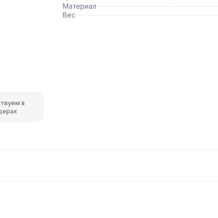
Материал
Вес
ствуем в
дерах