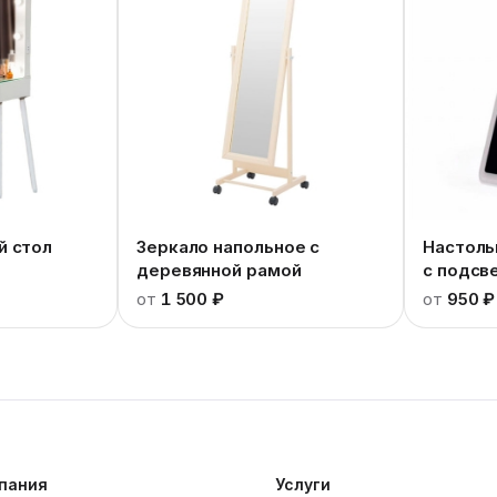
й стол
Зеркало напольное с
Настоль
деревянной рамой
с подсв
от
1 500 ₽
от
950 ₽
пания
Услуги