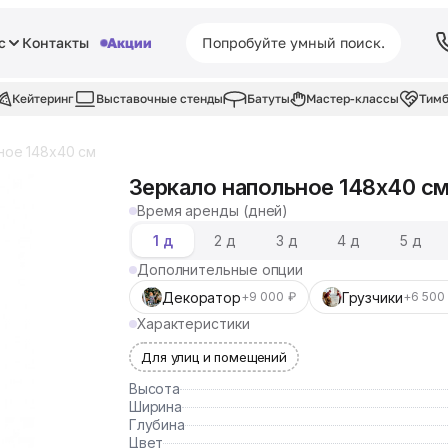
с
Контакты
Акции
Кейтеринг
Выставочные стенды
Батуты
Мастер-классы
Тимб
ное 148x40 см
Зеркало напольное 148x40 с
Время аренды (дней)
1 д
2 д
3 д
4 д
5 д
Дополнительные опции
Декоратор
Грузчики
+9 000 ₽
+6 500
Характеристики
Для улиц и помещений
Высота
Ширина
Глубина
Цвет