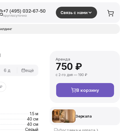
+7 (495) 032-67-50
Связь с нами
круглосуточно
илдинг
м
Аренда
750 ₽
6 д
ещё
с 2-го дня — 190 ₽
 ₽
В корзину
1.5 м
Зеркала
40 см
40 см
Серый
Доставка и оплата