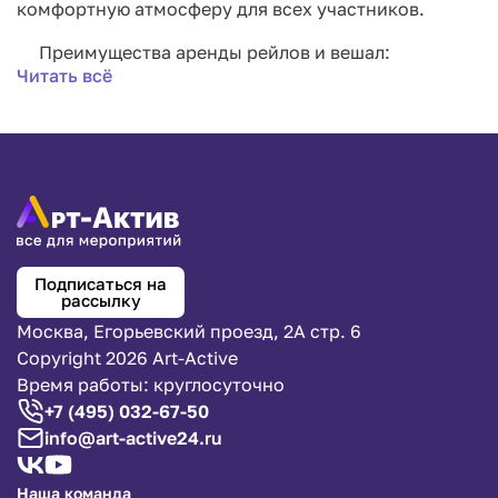
комфортную атмосферу для всех участников.
Преимущества аренды рейлов и вешал:
Читать всё
Удобство для гостей: Гостям не нужно
беспокоиться о том, куда повесить свою
верхнюю одежду, сумки или аксессуары.
Наличие гардеробной зоны значительно
повышает комфорт пребывания на мероприятии.
Организация пространства: Рейлы и вешала
помогают эффективно использовать
Подписаться на
пространство, создавая удобные и
рассылку
организованные зоны для хранения одежды.
Москва, Егорьевский проезд, 2А стр. 6
Профессиональный вид: Наличие гардеробной
Copyright 2026 Art-Active
зоны с рейлами и вешалами добавляет вашему
Время работы: круглосуточно
мероприятию профессиональный и
+7 (495) 032-67-50
организованный вид.
info@art-active24.ru
Наша команда