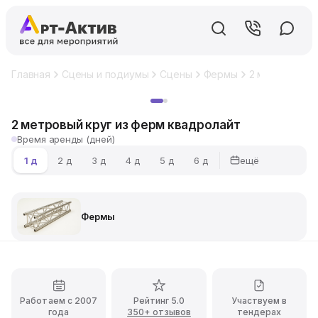
Главная
Сцены и подиумы
Сцены
Фермы
2 метровый к
Хит
2 метровый круг из ферм квадролайт
Время аренды (дней)
ещё
1 д
2 д
3 д
4 д
5 д
6 д
Фермы
Работаем с 2007
Рейтинг 5.0
Участвуем в
года
350+ отзывов
тендерах