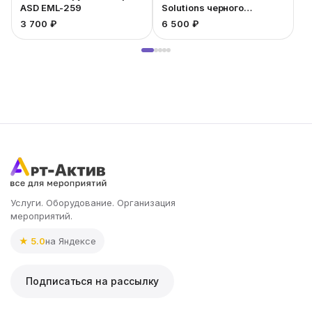
ASD EML-259
Solutions черного
1
кабинета
3 700 ₽
6 500 ₽
Услуги. Оборудование. Организация
мероприятий.
★ 5.0
на Яндексе
Подписаться на рассылку