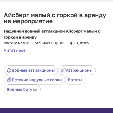
Айсберг малый с горкой в аренду
на мероприятие
Надувной водный аттракцион Айсберг малый с
горкой в аренду
водная горка
Айсберг малый — отличная
, легко
устанавливается в удобном для вас месте. Надувные водные
Читать все
горки призваны разнообразить отдых у водоемов и сделать его
по настоящему запоминающимся.
Водные аттракционы
Аттракционы
Детские надувные горки
Батуты
Водные батуты