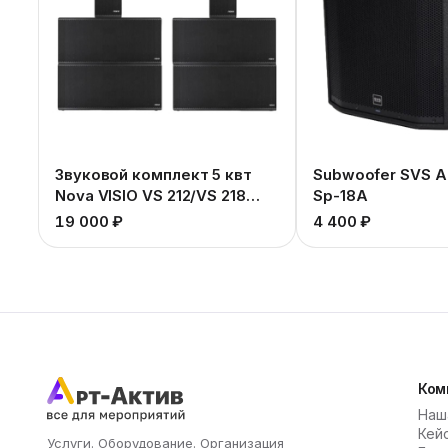
Звуковой комплект 5 квт
Subwoofer SVS A
Nova VISIO VS 212/VS 218
Sp-18A
SUB
19 000 ₽
4 400 ₽
Ком
Наш
Кей
Услуги. Оборудование. Организация