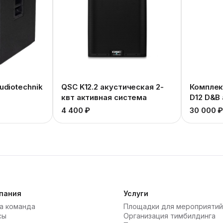
udiotechnik
QSC K12.2 акустическая 2-
Комплект
квт активная система
D12 D&B 
4 400 ₽
30 000 
пания
Услуги
а команда
Площадки для мероприятий
сы
Организация тимбилдинга