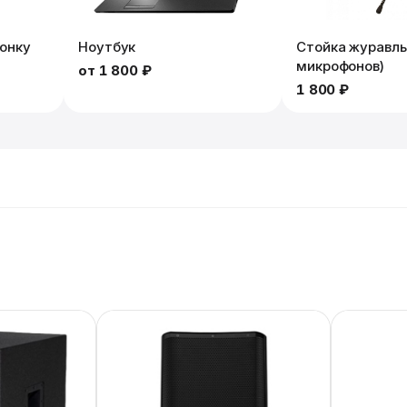
лонку
Ноутбук
Стойка журавль
микрофонов)
от
1 800 ₽
1 800 ₽