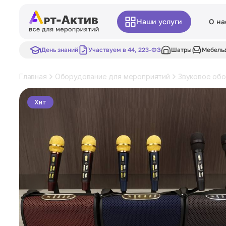
Наши услуги
О на
День знаний
Участвуем в 44, 223-ФЗ
Шатры
Мебель
Главная
Оборудование для мероприятий
Звуковое об
Хит