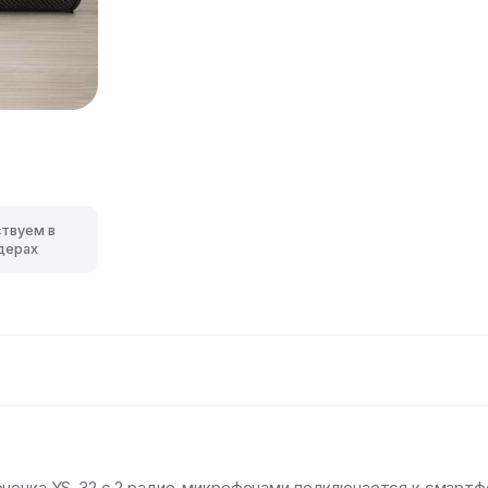
ствуем в
дерах
оночка YS-32 с 2 радио-микрофонами подключается к смартф