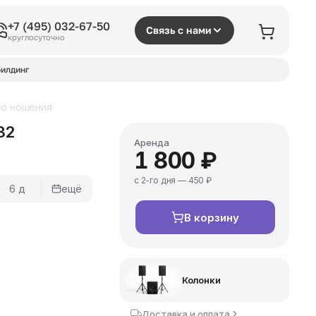
+7 (495) 032-67-50
Связь с нами
круглосуточно
илдинг
го ношения
32
Аренда
1 800 ₽
с 2-го дня — 450 ₽
6 д
ещё
В корзину
Колонки
Доставка и оплата