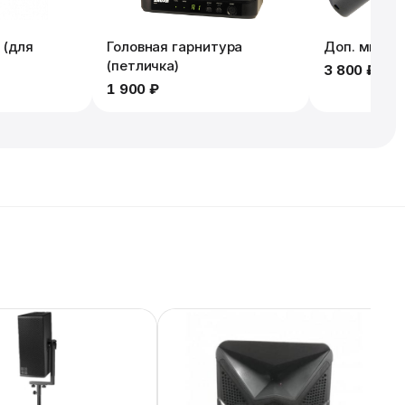
 (для
Головная гарнитура
Доп. микро
(петличка)
3 800 ₽
1 900 ₽