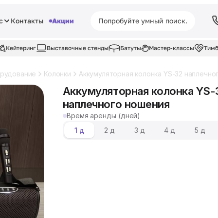
с
Контакты
Акции
Кейтеринг
Выставочные стенды
Батуты
Мастер-классы
Тимб
орудование
Колонки
Аккумуляторная колонка YS-32 наплечно
Аккумуляторная колонка YS-
наплечного ношения
Время аренды (дней)
1 д
2 д
3 д
4 д
5 д