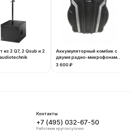
 из 2 Q7, 2 Qsub и 2
Аккумуляторный комбик с
audiotechnik
двумя радио-микрофонами
цветомузыкальный
₽
3 600 ₽
Контакты
+7 (495) 032-67-50
Работаем круглосуточно