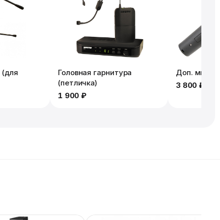
 (для
Головная гарнитура
Доп. микро
(петличка)
3 800 ₽
1 900 ₽