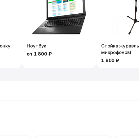
лонку
Ноутбук
Стойка журавль
микрофонов)
от
1 800 ₽
1 800 ₽