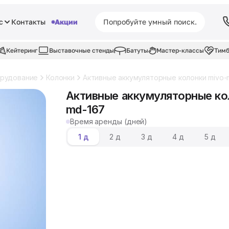
с
Контакты
Акции
Кейтеринг
Выставочные стенды
Батуты
Мастер-классы
Тимб
орудование
Колонки
Активные аккумуляторные колонки mivo-
Активные аккумуляторные ко
md-167
Время аренды (дней)
1 д
2 д
3 д
4 д
5 д