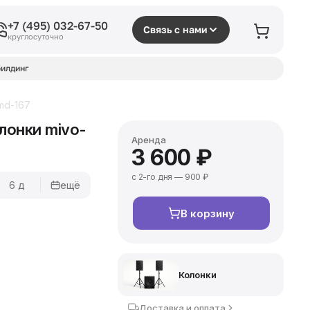
+7 (495) 032-67-50
Связь с нами
круглосуточно
илдинг
md-167
лонки mivo-
Аренда
3 600 ₽
с 2-го дня — 900 ₽
6 д
ещё
В корзину
Колонки
Доставка и оплата