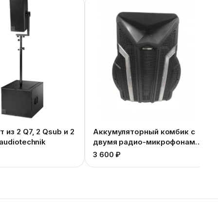
 из 2 Q7, 2 Qsub и 2
Аккумуляторный комбик с
audiotechnik
двумя радио-микрофонами
цветомузыкальный
₽
3 600 ₽