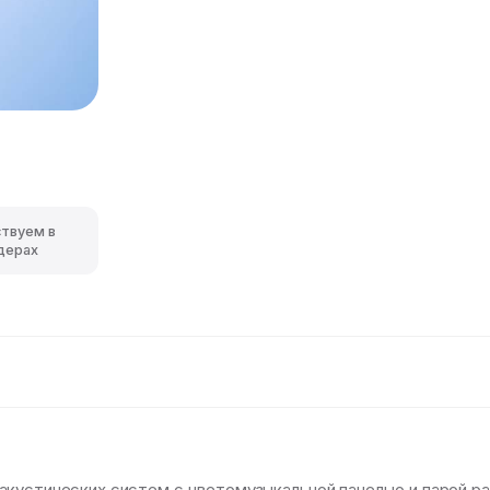
ствуем в
дерах
акустических систем с цветомузыкальной панелью и парой 