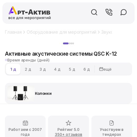
Главная
Оборудование для мероприятий
Звуковое обору
Хит
Активные акустические системы QSC K-12
Время аренды (дней)
ещё
1 д
2 д
3 д
4 д
5 д
6 д
Колонки
Работаем с 2007
Рейтинг 5.0
Участвуем в
года
350+ отзывов
тендерах