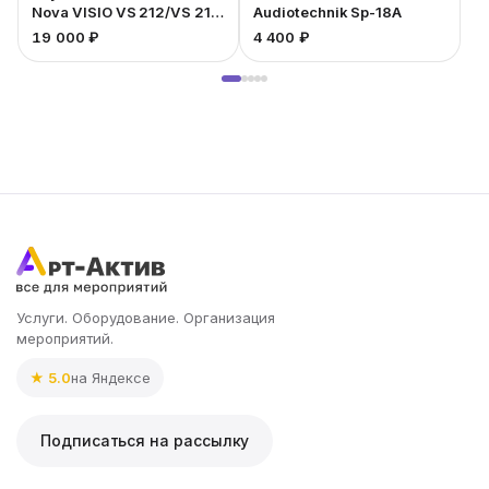
Nova VISIO VS 212/VS 218
Audiotechnik Sp-18A
SUB
19 000 ₽
4 400 ₽
4
Услуги. Оборудование. Организация
мероприятий.
★ 5.0
на Яндексе
Подписаться на рассылку