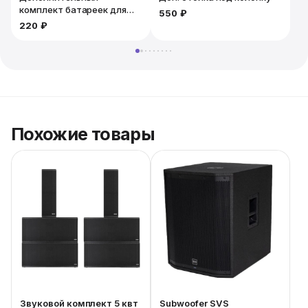
комплект батареек для
550 ₽
микрофона. 2шт
220 ₽
Похожие товары
Звуковой комплект 5 квт
Subwoofer SVS