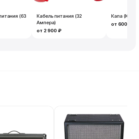
итания (63
Кабель питания (32
Капа (Кабел
Ампера)
от
600 ₽
от
2 900 ₽