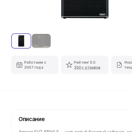
Работаем с
Рейтинг 5.0
Уча
2007 года
350+ отзывов
тен
Описание
Ampeg SVT 810HLF — культовый басовый кабинет, со