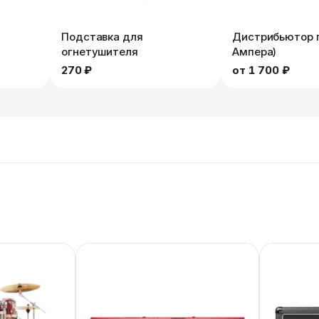
Подставка для
Дистрибьютор п
огнетушителя
Ампера)
270 ₽
от
1 700 ₽