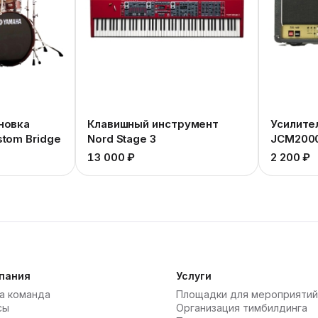
новка
Клавишный инструмент
Усилител
stom Bridge
Nord Stage 3
JCM2000
13 000 ₽
2 200 ₽
пания
Услуги
а команда
Площадки для мероприятий
сы
Организация тимбилдинга