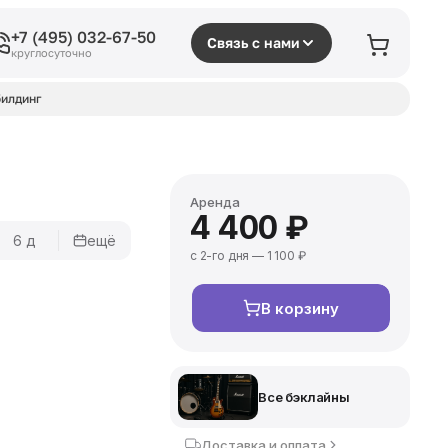
+7 (495) 032-67-50
Связь с нами
круглосуточно
илдинг
Аренда
4 400 ₽
6 д
ещё
с 2-го дня — 1 100 ₽
В корзину
Все бэклайны
Доставка и оплата