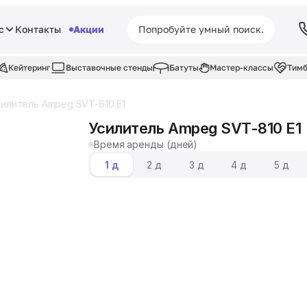
с
Контакты
Акции
Кейтеринг
Выставочные стенды
Батуты
Мастер-классы
Тимб
силитель Ampeg SVT-810 E1
Усилитель Ampeg SVT-810 E1
Время аренды (дней)
1 д
2 д
3 д
4 д
5 д