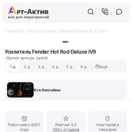
Главная
Оборудование для мероприятий
Бэклайны
Усил
Хит
Усилитель Fender Hot Rod Deluxe IV9
Время аренды (дней)
ещё
1 д
2 д
3 д
4 д
5 д
6 д
Все бэклайны
Работаем с 2007
Рейтинг 5.0
Участвуем в
года
350+ отзывов
тендерах