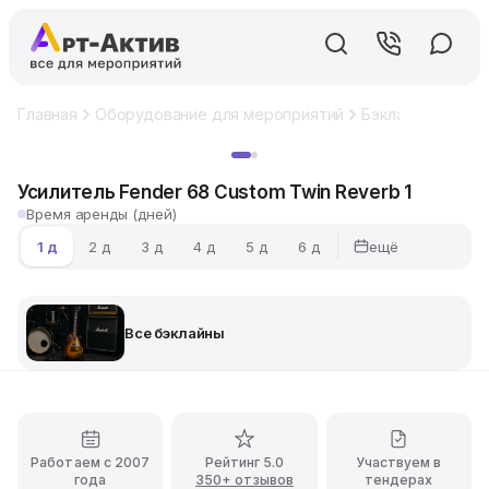
Главная
Оборудование для мероприятий
Бэклайны
Усил
Хит
Усилитель Fender 68 Custom Twin Reverb 1
Время аренды (дней)
ещё
1 д
2 д
3 д
4 д
5 д
6 д
Все бэклайны
Работаем с 2007
Рейтинг 5.0
Участвуем в
года
350+ отзывов
тендерах