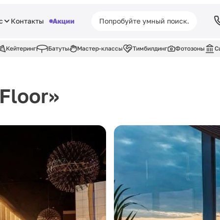
с
Контакты
Акции
Кейтеринг
Батуты
Мастер-классы
Тимбилдинг
Фотозоны
С
Floor»