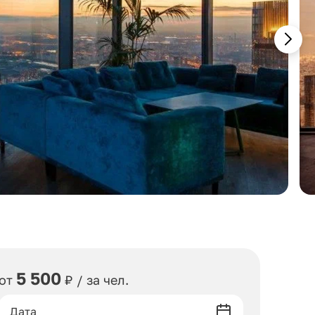
5 500
от
₽ / за чел.