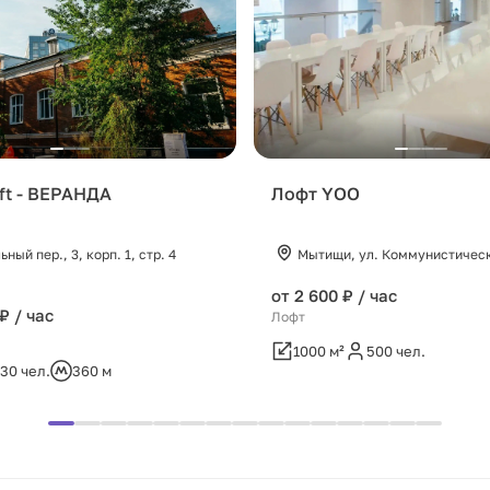
oft - ВЕРАНДА
Лофт YOO
ный пер., 3, корп. 1, стр. 4
Мытищи, ул. Коммунистическ
от 2 600 ₽ / час
₽ / час
Лофт
1000 м²
500 чел.
30 чел.
360 м