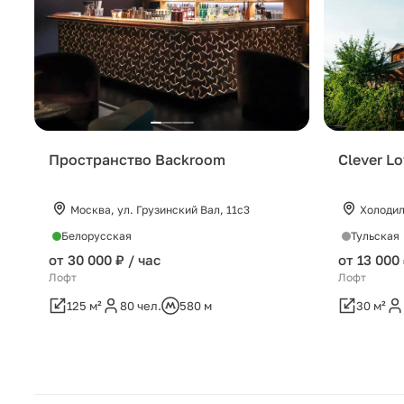
Пространство Backroom
Clever L
Москва, ул. Грузинский Вал, 11с3
Холодиль
Белорусская
Тульская
от 30 000 ₽ / час
от 13 000 
Лофт
Лофт
125 м²
80 чел.
580 м
30 м²