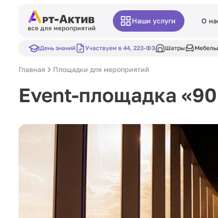
Наши услуги
О на
День знаний
Участвуем в 44, 223-ФЗ
Шатры
Мебель
Главная
Площадки для мероприятий
Event-площадка «90