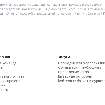
ионный характер и создан для ознакомления пользователей с досту
я представленная информация (включая стоимость аренды, техничес
тся публичной офертой определяемой положениями пункта 2 статьи 43
пания
Услуги
а команда
Площадки для мероприятий
сы
Организация тимбилдинга
г
Проведение квиза
тавка и оплата
Выездные фотозоны
овия проката
Кейтеринг: банкет и фуршет
ывы
такты