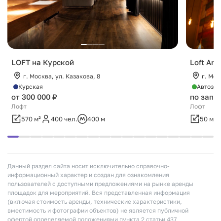
LOFT на Курской
Loft Ang
г. Москва, ул. Казакова, 8
г. Мос
Курская
Автозав
от 300 000 ₽
по запр
Лофт
Лофт
570 м²
400 чел.
400 м
50 м²
Данный раздел сайта носит исключительно справочно-
информационный характер и создан для ознакомления
пользователей с доступными предложениями на рынке аренды
площадок для мероприятий. Вся представленная информация
(включая стоимость аренды, технические характеристики,
вместимость и фотографии объектов) не является публичной
офертой определяемой положениями пункта 2 статьи 437