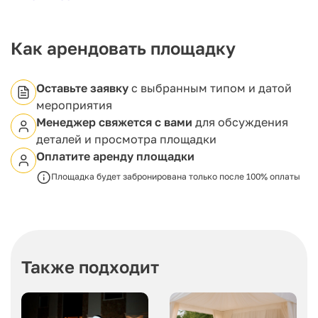
Мы гарантируем качественное обслуживание,
включая помощь с декорированием помещения и
организацию кейтеринга.
Это идеальное место для тех, кто ценит красоту,
Как арендовать площадку
уют и индивидуальный подход к каждому событию.
Разрешите своему воображению расслабиться и
воплотить самые амбициозные задумки вместе с
Оставьте заявку
с выбранным типом и датой
нами!
мероприятия
Менеджер свяжется с вами
для обсуждения
деталей и просмотра площадки
Оплатите аренду площадки
Площадка будет забронирована только после 100% оплаты
Также подходит